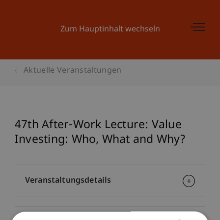
Zum Hauptinhalt wechseln
Aktuelle Veranstaltungen
47th After-Work Lecture: Value
Investing: Who, What and Why?
Veranstaltungsdetails