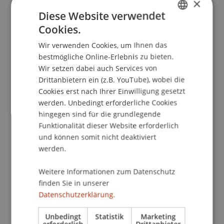
×
Kontakt
Diese Website verwendet
Cookies.
GERMAN
Downloads/Links
Wir verwenden Cookies, um Ihnen das
ENGLISH
bestmögliche Online-Erlebnis zu bieten.
Wir setzen dabei auch Services von
Drittanbietern ein (z.B. YouTube), wobei die
Dozierende/Dozierender:
Cookies erst nach Ihrer Einwilligung gesetzt
werden. Unbedingt erforderliche Cookies
Prof. Dr. George Athanassakos
hingegen sind für die grundlegende
School/Professur:
Funktionalität dieser Website erforderlich
und können somit nicht deaktiviert
MSc in Finance
werden.
Dr. Athanassakos' mandate as the Ben Graham
Weitere Informationen zum Datenschutz
Chair in Value Investing is to spread the word of
finden Sie in unserer
value investing as there seems to be a lot of
Datenschutzerklärung.
confusion in the public sphere about value
investing. As a result, his talk will deal with the
Unbedingt
Statistik
Marketing