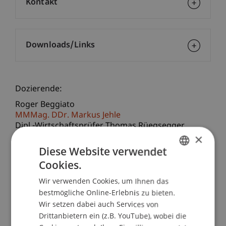
Kontakt
Downloads/Links
Dozierende:
Roger Beggiato
MMMag. DDr. Markus Jehle
Dipl.-Wirtschaftsprüfer Thomas Rüegsegger
×
School/Professur:
Diese Website verwendet
Lehrstuhl für Gesellschafts-, Stiftungs- und
Cookies.
GERMAN
Trustrecht
Wir verwenden Cookies, um Ihnen das
ENGLISH
bestmögliche Online-Erlebnis zu bieten.
Die Anforderungen an Juristinnen und Juristen,
Wir setzen dabei auch Services von
Rechtsanwältinnen und Rechtsanwälte wachsen
Drittanbietern ein (z.B. YouTube), wobei die
ständig. Eine Weiterbildung auch in weniger