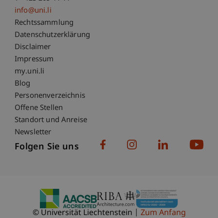
info@uni.li
Fußzeile Rechtliche Hinweise
Rechtssammlung
Datenschutzerklärung
Disclaimer
Impressum
Fußzeile Subdomain-Verzeichnis
my.uni.li
Blog
Personenverzeichnis
Offene Stellen
Standort und Anreise
Newsletter
Folgen Sie uns
© Universität Liechtenstein
Zum Anfang