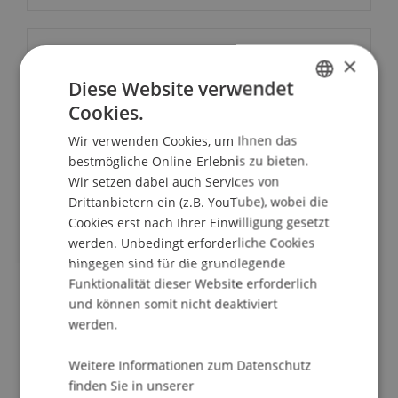
Kontakt
×
Diese Website verwendet
Cookies.
GERMAN
Downloads/Links
Wir verwenden Cookies, um Ihnen das
ENGLISH
bestmögliche Online-Erlebnis zu bieten.
Wir setzen dabei auch Services von
Drittanbietern ein (z.B. YouTube), wobei die
Dozierende/Dozierender:
Cookies erst nach Ihrer Einwilligung gesetzt
Dr. Michael McMillan
werden. Unbedingt erforderliche Cookies
hingegen sind für die grundlegende
School/Professur:
Funktionalität dieser Website erforderlich
MSc in Finance
und können somit nicht deaktiviert
werden.
Can ethics be dangerous to your career?
What should you do if you are asked to do
Weitere Informationen zum Datenschutz
something that you believe is illegal or
finden Sie in unserer