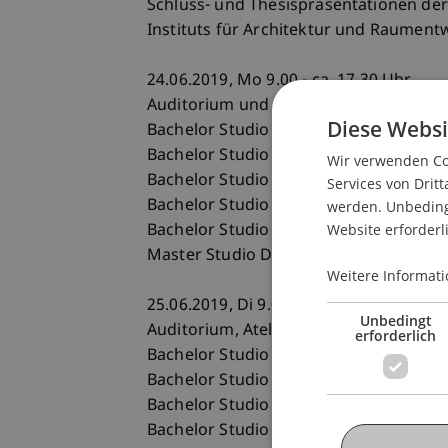
Schluss- und Thesispräsentationen der
Instituts für Architektur und Raumentw
24.06.2019, Mo 9.00 - ca. 17.30 Uhr
Auditorium und Atelier, Universität Lie
Diese Websi
Bachelor Studio Uli Mayer
Bachelor Studio Robert Mair
Wir verwenden Coo
Bachelor Studio Erich Strolz
Services von Dritt
Bachelor Studio Julia Kick
werden. Unbedingt
Website erforderl
Bachelor Studio Corinna Menn
Master Studio Dietrich Schwarz
Weitere Informati
25.06.2019, Di 9.00 - ca. 17.30 Uhr
Unbedingt
Auditorium, Atelier und Foyer, Universi
erforderlich
Bachelor Studio Thomas Keller
Bachelor Studio Robert Fabach
Bachelor Studio Urs Meister / Carmen 
Bachelor Studio Hugo Dworzak