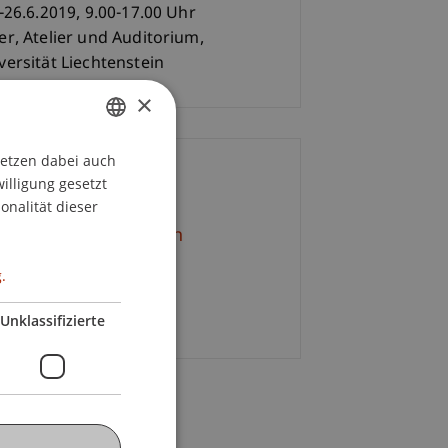
 -26.6.2019, 9.00-17.00 Uhr
er, Atelier und Auditorium,
versität Liechtenstein
×
setzen dabei auch
GERMAN
ontakt
willigung gesetzt
ENGLISH
onalität dieser
resa
Rädler
MSc Arch
+43 650 990 48 85
.
E-Mail
Unklassifizierte