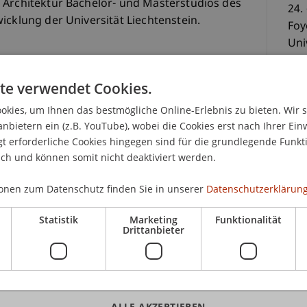
 Architektur Bachelor- und Masterstudios des
24.
icklung der Universität Liechtenstein.
Foy
Uni
chtenstein
te verwendet Cookies.
kies, um Ihnen das bestmögliche Online-Erlebnis zu bieten. Wir 
K
anbietern ein (z.B. YouTube), wobei die Cookies erst nach Ihrer Ein
 erforderliche Cookies hingegen sind für die grundlegende Funkti
ich und können somit nicht deaktiviert werden.
Te
onen zum Datenschutz finden Sie in unserer
Datenschutzerklärung
Statistik
Marketing
Funktionalität
tät Liechtenstein
Drittanbieter
Rist
ALLE AKZEPTIEREN