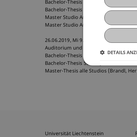
Bachelor-Thesis Studio Hugo Dworzak
Bachelor-Thesis Studio Corinna Menn
Master Studio Anne Brandl
Master Studio Anna Heringer
26.06.2019, Mi 9.00 - ca. 17.30 Uhr
Auditorium und Atelier, Universität Lie
DETAILS ANZ
Bachelor-Thesis Studio Erich Strolz
Bachelor-Thesis Studio Julia Kick
Master-Thesis alle Studios (Brandl, He
Universität Liechtenstein