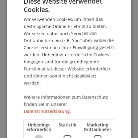
Diese Website verwendet
Kontakt
Cookies.
GERMAN
Wir verwenden Cookies, um Ihnen das
ENGLISH
bestmögliche Online-Erlebnis zu bieten.
School/Professur:
Wir setzen dabei auch Services von
Architektur
Drittanbietern ein (z.B. YouTube), wobei die
Cookies erst nach Ihrer Einwilligung gesetzt
Wichtige Stellschrauben für die Planung und
werden. Unbedingt erforderliche Cookies
Realisierung von nachhaltigen Gebäuden -
hingegen sind für die grundlegende
Nachhaltiges Bauen beginnt schon in der
Funktionalität dieser Website erforderlich
Planung. Zu wissen, worauf es in den
und können somit nicht deaktiviert
verschiedenen Phasen ankommt, ist für alle am
werden.
Bau Beteiligten zentral. So werden Risiken
Weitere Informationen zum Datenschutz
vermindert und Zusatzkosten vermieden. Der
finden Sie in unserer
Kurs gibt eine Übersicht über Standards zum
Datenschutzerklärung.
ökologischen und nachhaltigen Bauen mit ihren
Vor- und Nachteilen. Anhand von Praxisbeispielen
Unbedingt
Statistik
Marketing
wird gezeigt, wie sich nachhaltiges Bauen in
erforderlich
Drittanbieter
Architektur und Gebäudekonzepten