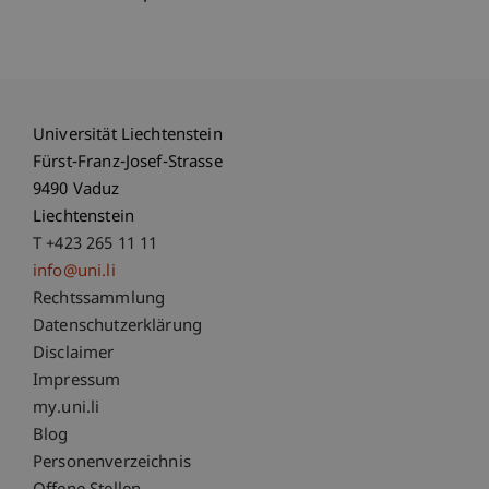
Universität Liechtenstein
Fürst-Franz-Josef-Strasse
9490 Vaduz
Liechtenstein
T +423 265 11 11
info@uni.li
Fußzeile Rechtliche Hinweise
Rechtssammlung
Datenschutzerklärung
Disclaimer
Impressum
Fußzeile Subdomain-Verzeichnis
my.uni.li
Blog
Personenverzeichnis