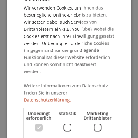
und den damit verbundenen Veränderungen von
Wir verwenden Cookies, um Ihnen das
ENGLISH
Arbeit. Er promovierte an der Westfälischen
bestmögliche Online-Erlebnis zu bieten.
Wilhelms-Universität Münster. Seine Arbeiten
Wir setzen dabei auch Services von
wurden in international führenden
Drittanbietern ein (z.B. YouTube), wobei die
Fachzeitschriften wie MIS Quarterly, Information
Cookies erst nach Ihrer Einwilligung gesetzt
Systems Research und Journal of Management
werden. Unbedingt erforderliche Cookies
hingegen sind für die grundlegende
Information Systems veröffentlicht.
Funktionalität dieser Website erforderlich
und können somit nicht deaktiviert
In seiner Antrittsvorlesung wird Stefan Seidel
werden.
über die Rolle autonomer Tools im Rahmen von
Tätigkeiten sprechen, die in der Vergangenheit
Weitere Informationen zum Datenschutz
menschlichen Akteuren vorbehalten waren –
finden Sie in unserer
Tätigkeiten, die auf Kreativität und der
Datenschutzerklärung.
Mobilisierung und Anwendung komplexen
Wissens basieren. Er wird insbesondere darauf
Unbedingt
Statistik
Marketing
erforderlich
Drittanbieter
eingehen, wie digitale Technologien mit
autonomen Fähigkeiten etablierte Rollen von
Designerinnen und Designern in Frage stellen,