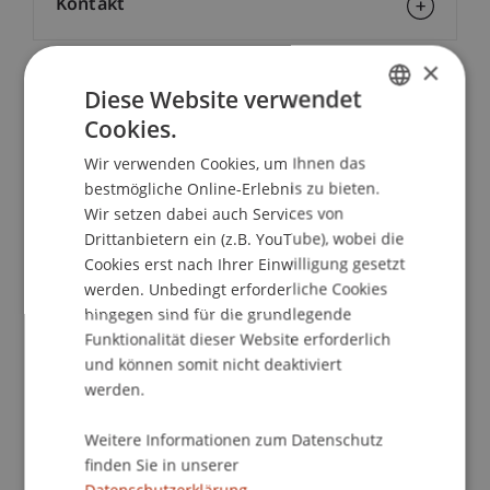
Kontakt
×
Diese Website verwendet
School/Professur:
Cookies.
GERMAN
Architektur
Wir verwenden Cookies, um Ihnen das
ENGLISH
Naturnahe und klimaangepasste
bestmögliche Online-Erlebnis zu bieten.
Aussenraumgestaltung
Wir setzen dabei auch Services von
Drittanbietern ein (z.B. YouTube), wobei die
Eine naturnahe und klimaangepasste
Cookies erst nach Ihrer Einwilligung gesetzt
werden. Unbedingt erforderliche Cookies
Aussenraumgestaltung muss heute Bestandteil
hingegen sind für die grundlegende
von nachhaltigen Bauten sein. Sie ist die
Funktionalität dieser Website erforderlich
Visitenkarte eines Objektes und bringt viele
und können somit nicht deaktiviert
Vorteile. Wird es mit dem Klimawandel in Zukunft
werden.
heisser, gewinnt der kühlende Effekt von
Pflanzen und Bäumen. Ist die Gestaltung
Weitere Informationen zum Datenschutz
naturnah, fördert sie die Biodiversität und ist im
finden Sie in unserer
Unterhalt kostengünstiger als konventionelle