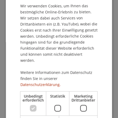
Wir verwenden Cookies, um Ihnen das
ENGLISH
bestmögliche Online-Erlebnis zu bieten.
School/Professur:
Wir setzen dabei auch Services von
Drittanbietern ein (z.B. YouTube), wobei die
Center für Universitätsentwicklung
Cookies erst nach Ihrer Einwilligung gesetzt
Programm
werden. Unbedingt erforderliche Cookies
hingegen sind für die grundlegende
• Austausch mit Studis & Dozenten
Funktionalität dieser Website erforderlich
• Besuch einer echten Vorlesung
und können somit nicht deaktiviert
• Praxiserfahrung in einer BWL Fallstudie
werden.
• Campus Atmosphäre erleben
• Gemeinsames Mittagessen
Weitere Informationen zum Datenschutz
finden Sie in unserer
Datenschutzerklärung.
Jetzt zum Student for a day anmelden!
Gruppentermine auf Anfrage
Unbedingt
Statistik
Marketing
erforderlich
Drittanbieter
Weitere Termine
• 15. Mai 2019