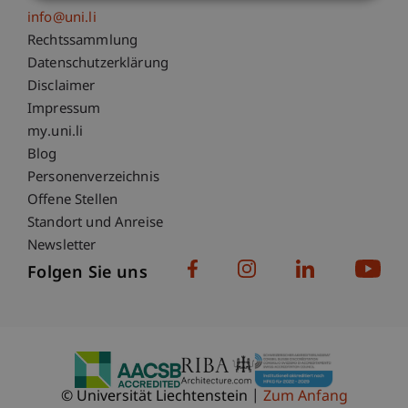
info@uni.li
Fußzeile Rechtliche Hinweise
Rechtssammlung
Datenschutzerklärung
Disclaimer
Impressum
Fußzeile Subdomain-Verzeichnis
my.uni.li
Blog
Personenverzeichnis
Offene Stellen
Standort und Anreise
Newsletter
Folgen Sie uns
© Universität Liechtenstein
Zum Anfang