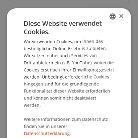
×
School/Professur:
Diese Website verwendet
Center für Universitätsentwicklung
Cookies.
GERMAN
Wir verwenden Cookies, um Ihnen das
Programm
ENGLISH
bestmögliche Online-Erlebnis zu bieten.
Anmeldung und Begrüßung (8.40 - 9.00 Uhr)
Wir setzen dabei auch Services von
Teilnahme an zwei Vorlesungen des zweiten
Drittanbietern ein (z.B. YouTube), wobei die
Semesters:
Cookies erst nach Ihrer Einwilligung gesetzt
1. "Empirical Asset Pricing and Portfolio Theory"
werden. Unbedingt erforderliche Cookies
mit Ass. Prof. Dr. Lars Kaiser (9.00-10.30 Uhr)
hingegen sind für die grundlegende
Kaffeepause (10.30-10.45 Uhr)
Funktionalität dieser Website erforderlich
2. "Financial Derivatives" mit Prof. Dr. Michael
und können somit nicht deaktiviert
Hanke (10.45-12.15 Uhr)
werden.
Stand-up-Lunch und Austausch mit aktuellen
Masterstudierenden (12.30-13.15 Uhr)
Weitere Informationen zum Datenschutz
finden Sie in unserer
Besichtigung des Campusgebäudes (13.15-
Datenschutzerklärung.
13.45 Uhr)