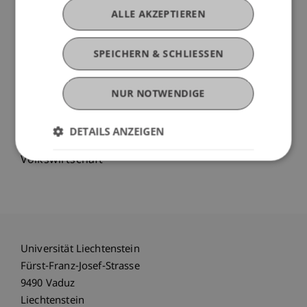
Baustelle; Diskussion.
ALLE AKZEPTIEREN
Referenten: Rainer Gloor, SUVA; Michael Hassler;
Paul Kaiser, Amt für Volkswirtschaft
SPEICHERN & SCHLIESSEN
3. Teil:
Umsetzung in die Praxis
Aufgabenstellung aus der Praxis zur Bearbeitung;
NUR NOTWENDIGE
Präsentation der erarbeiteten Beispiele;
Diskussion.
DETAILS ANZEIGEN
Referenten: Michael Hassler; Paul Kaiser, Amt für
Volkswirtschaft
Universität Liechtenstein
Fürst-Franz-Josef-Strasse
9490 Vaduz
Liechtenstein