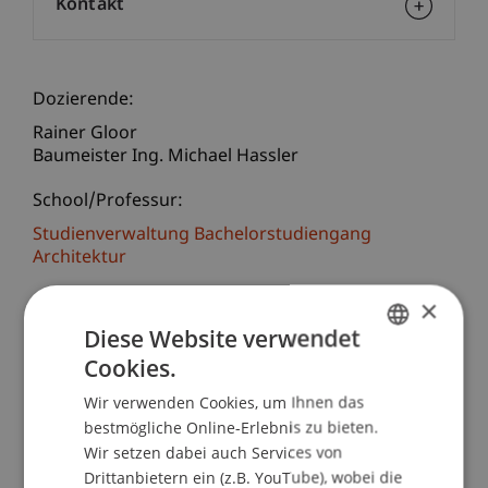
Kontakt
Dozierende:
Rainer Gloor
Baumeister Ing. Michael Hassler
School/Professur:
Studienverwaltung Bachelorstudiengang
Architektur
×
Seit dem 1. März 2003 ist das
Bauarbeitenkoordinationsgesetz (BauKG) über
Diese Website verwendet
die Koordination der Sicherheits- und
Cookies.
GERMAN
Gesundheitsschutzmassnahmen bei Bauarbeiten
Wir verwenden Cookies, um Ihnen das
ENGLISH
in Kraft. Bauherren, Planer, Bauleiter und
bestmögliche Online-Erlebnis zu bieten.
Bauausführende müssen diese Vorgaben
Wir setzen dabei auch Services von
beachten.
Drittanbietern ein (z.B. YouTube), wobei die