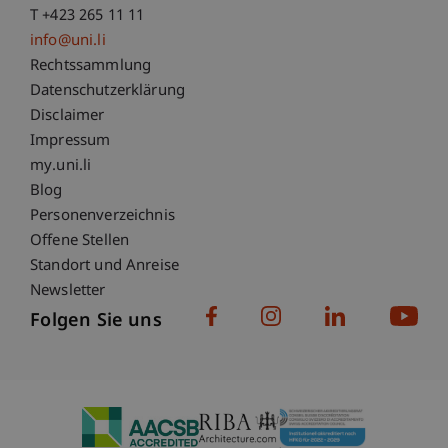
T +423 265 11 11
info@uni.li
Fußzeile Rechtliche Hinweise
Rechtssammlung
Datenschutzerklärung
Disclaimer
Impressum
Fußzeile Subdomain-Verzeichnis
my.uni.li
Blog
Personenverzeichnis
Offene Stellen
Standort und Anreise
Newsletter
Folgen Sie uns