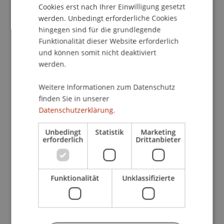
Cookies erst nach Ihrer Einwilligung gesetzt
Im Rahmen eines dreiteiligen Seminars wird in
werden. Unbedingt erforderliche Cookies
gemeinsamer Arbeit die Umsetzung bestehender
hingegen sind für die grundlegende
gesetzlicher Grundlagen anhand von Beispielen
Funktionalität dieser Website erforderlich
und können somit nicht deaktiviert
aus der Praxis erarbeitet und die Sensibilisierung
werden.
der Arbeitssicherheit auf Baustellen gefördert.
Die theoretisch erworbenen Kenntnisse sollen in
Weitere Informationen zum Datenschutz
die praktische Anwendung umgesetzt werden
finden Sie in unserer
können.
Datenschutzerklärung.
1. Teil:
Gesetzesvorlage
Unbedingt
Statistik
Marketing
erforderlich
Drittanbieter
Vorstellung des neuen Gesetzes; bisherige
Erfahrungen; Praxisbezug.
Referent: Michael Hassler, Baumeister Ing.,
Funktionalität
Unklassifizierte
Vaduz, Paul Kaiser, Amt für Volkswirtschaft
2. Teil:
SUVA und Aufgabenstellung
Sensibilisierung der Arbeitssicherheit auf der