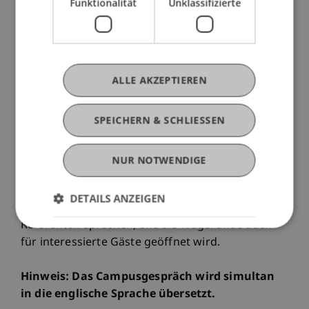
unterschiedliche, brisante Fragen aufnehmen:
Funktionalität
Unklassifizierte
Wie ziehen wir Grenzen und bestimmen wer
"drinnen" und "draussen" sein soll oder darf?
Welche Grenzerfahrungen erscheinen uns
"normal", "natürlich" oder "selbstverständlich"?
ALLE AKZEPTIEREN
Welche Rolle spielt Kultur und Identität bei
Grenzziehungen? Wie wird in einer global
SPEICHERN & SCHLIESSEN
vernetzten, vielfältigen und zugleich
fragmentierten Welt Heimat verstanden und
erlebt?
NUR NOTWENDIGE
In der anschliessenden Diskussionsrunde werden
DETAILS ANZEIGEN
Roman Banzer und Monika Litscher mit dem
Referenten sprechen, ehe die Fragerunde auch
für interessierte Gäste geöffnet wird.
Hinweis: Das Campusgespräch wird simultan
in die englische Sprache übersetzt.