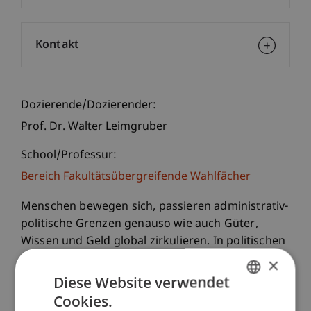
Kontakt
Dozierende/Dozierender:
Prof. Dr. Walter Leimgruber
School/Professur:
Bereich Fakultätsübergreifende Wahlfächer
Menschen bewegen sich, passieren administrativ-
politische Grenzen genauso wie auch Güter,
Wissen und Geld global zirkulieren. In politischen
und gesellschaftlichen Debatten wird Migration
×
derzeit meist als Krisenzustand bezeichnet.
Diese Website verwendet
Entsprechend mit negativer Konnotation
Cookies.
GERMAN