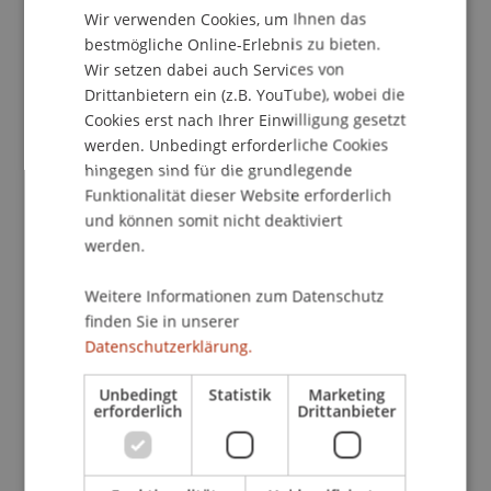
versehen und vereinfacht. Es lohnt sich, einen
Wir verwenden Cookies, um Ihnen das
ENGLISH
kulturgeschichtlichen Blick auf
bestmögliche Online-Erlebnis zu bieten.
Migrationsprozesse gerade auch in unserer
Wir setzen dabei auch Services von
Region zu werfen. Dabei zeigt sich, dass und wie
Drittanbietern ein (z.B. YouTube), wobei die
sich unser Blick und unsere Praxis der
Cookies erst nach Ihrer Einwilligung gesetzt
Sesshaftigkeit respektive des Nomadisierens
werden. Unbedingt erforderliche Cookies
stetig verändern.
hingegen sind für die grundlegende
Funktionalität dieser Website erforderlich
Der Kulturwissenschaftler und Historiker
Walter
und können somit nicht deaktiviert
werden.
Leimgruber
nimmt vermeintlich starre Grenzen
in den Blick. Er forscht als Professor der
Weitere Informationen zum Datenschutz
Universität Basel seit mehreren Jahrzehnten zur
finden Sie in unserer
Thematik "Migration", ist in verschiedenen
Datenschutzerklärung.
Gremien aktiv und mischt sich auch in öffentliche
Debatten ein.
Unbedingt
Statistik
Marketing
erforderlich
Drittanbieter
Am Campus Gespräch wird er nebst den
Begriffen Grenze und Heimat auch