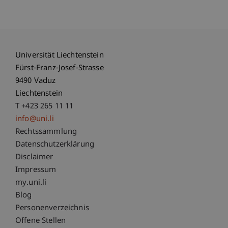
Universität Liechtenstein
Fürst-Franz-Josef-Strasse
9490 Vaduz
Liechtenstein
T +423 265 11 11
info@uni.li
Fußzeile Rechtliche Hinweise
Rechtssammlung
Datenschutzerklärung
Disclaimer
Impressum
Fußzeile Subdomain-Verzeichnis
my.uni.li
Blog
Personenverzeichnis
Offene Stellen