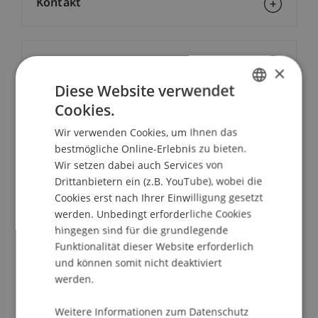
Kontakt
Downloads/Links
×
Diese Website verwendet
Cookies.
GERMAN
Dozierende:
Wir verwenden Cookies, um Ihnen das
ENGLISH
Lic. iur. et lic.oec Andreas Batliner
bestmögliche Online-Erlebnis zu bieten.
Univ.-Prof. Dr. Peter Bussjäger
Wir setzen dabei auch Services von
Drittanbietern ein (z.B. YouTube), wobei die
School/Professur:
Cookies erst nach Ihrer Einwilligung gesetzt
Lehrstuhl für Gesellschafts-, Stiftungs- und
werden. Unbedingt erforderliche Cookies
Trustrecht
hingegen sind für die grundlegende
Funktionalität dieser Website erforderlich
Die Anforderungen an Juristinnen und Juristen,
und können somit nicht deaktiviert
Rechtsanwältinnen und Rechtsanwälte sowie
werden.
Konzipientinnen und Konzipienten wachsen
Weitere Informationen zum Datenschutz
ständig. Daher ist eine fundierte und spezifische