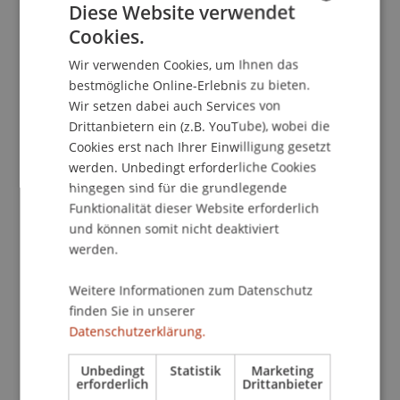
Diese Website verwendet
Cookies.
GERMAN
School/Professur:
Wir verwenden Cookies, um Ihnen das
ENGLISH
MSc in Entrepreneurship und Management
bestmögliche Online-Erlebnis zu bieten.
Wir setzen dabei auch Services von
"In Order to see what works, it´s important to
Drittanbietern ein (z.B. YouTube), wobei die
see what doesn't work" Cheryl Edison
Cookies erst nach Ihrer Einwilligung gesetzt
werden. Unbedingt erforderliche Cookies
hingegen sind für die grundlegende
meet Cheryl Edison in Liechtenstein on
Funktionalität dieser Website erforderlich
"BUILDING INNOVATION"
und können somit nicht deaktiviert
merging
werden.
Entrepreneurship & Architecture
Weitere Informationen zum Datenschutz
Topics / Themen:
finden Sie in unserer
Upcycling /Innovation
Datenschutzerklärung.
Developming Global Business
How to implement sustainability
Unbedingt
Statistik
Marketing
erforderlich
Drittanbieter
Key elements for startup success