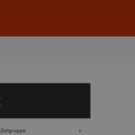
Anmelden
DE
EN
8
v
Zielgruppe