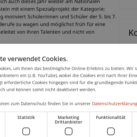
 sich auch dieses Jahr wieder am Nationalen
tein mit einem Spezialprojekt der Kategorie:
 motiviert Schülerinnen und Schüler der 5. bis 7.
 Berufe zu wagen und möglichst früh für eine
K
geleitet von ihren Talenten und nicht von
Bms
Fai
te verwendet Cookies.
kies, um Ihnen das bestmögliche Online-Erlebnis zu bieten. Wir 
anbietern ein (z.B. YouTube), wobei die Cookies erst nach Ihrer Ein
aus? Wie macht Licht Architektur erst
 erforderliche Cookies hingegen sind für die grundlegende Funkti
ich und können somit nicht deaktiviert werden.
An
chitektur und Licht erforschst du mit zwei
onen zum Datenschutz finden Sie in unserer
Datenschutzerklärung
aummodellen, wie die Lichtstärke über
und Oberflächen bestimmt werden kann.
Statistik
Marketing
Funktionalität
Drittanbieter
t du dann mit den anderen Teilnehmerinnen