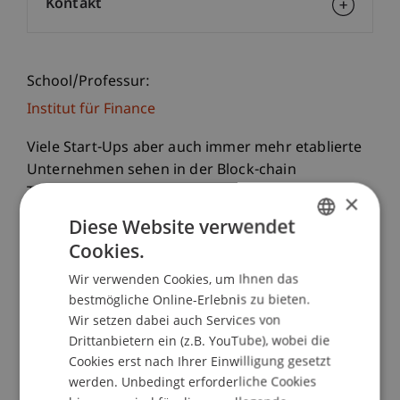
Kontakt
School/Professur:
Institut für Finance
Viele Start-Ups aber auch immer mehr etablierte
Unternehmen sehen in der Block-chain
Technologie den universalen Lösungsansatz für
×
viele Probleme. Mit dem Slogan "Tokenize
Diese Website verwendet
Everything" hat es in den letzten Jahren einen
Cookies.
GERMAN
regelrechten Hype gegeben. Verschiedene
Wir verwenden Cookies, um Ihnen das
Finanzinstrumente wie u.a. Aktien, Anleihen,
ENGLISH
bestmögliche Online-Erlebnis zu bieten.
Ertragsansprüche aus Venture Capital Fonds und
Wir setzen dabei auch Services von
Immobiliengeschäften sowie Derivative können
Drittanbietern ein (z.B. YouTube), wobei die
mit der neuen Technologie tokenisiert werden.
Cookies erst nach Ihrer Einwilligung gesetzt
Um das Thema näher zu beleuchten, lädt Sie das
werden. Unbedingt erforderliche Cookies
Institut für Finance zur ersten Blockchain in