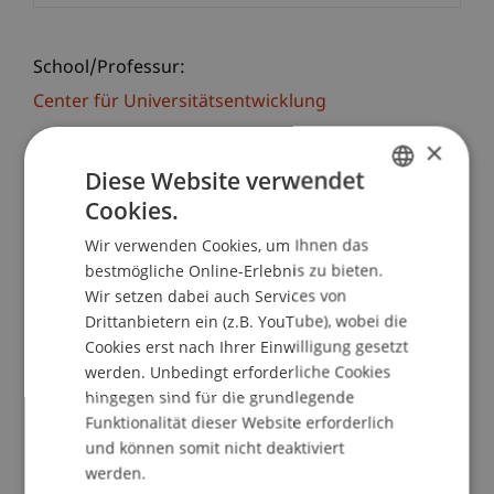
School/Professur:
Center für Universitätsentwicklung
×
Mit dem Karrieretag Finance spricht die
Diese Website verwendet
Universität Liechtenstein verschiedene
Unternehmen aus dem
Cookies.
GERMAN
Finanzdienstleistungsbereich an und eröffnet
Wir verwenden Cookies, um Ihnen das
ENGLISH
ihnen die Möglichkeit interessierte Studierende
bestmögliche Online-Erlebnis zu bieten.
im persönlichen Austausch und im Rahmen von
Wir setzen dabei auch Services von
unternehmensspezifischen Workshops kennen
Drittanbietern ein (z.B. YouTube), wobei die
zu lernen.
Cookies erst nach Ihrer Einwilligung gesetzt
werden. Unbedingt erforderliche Cookies
hingegen sind für die grundlegende
Agenda:
Funktionalität dieser Website erforderlich
11:00 Unternehmensspezifische Workshops mit
und können somit nicht deaktiviert
Credit Agricole, VP Bank und LLB
werden.
13:00 Welcome