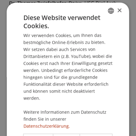
Dr. Thomas
Zwiefelhofer
Dr.iur. HSG Dipl.Arch.
×
ETH
Diese Website verwendet
School/Professur:
Cookies.
GERMAN
Institut für Finanzdienstleistungen
Wir verwenden Cookies, um Ihnen das
ENGLISH
bestmögliche Online-Erlebnis zu bieten.
Das Programm beginnt mit Beiträgen zur
Wir setzen dabei auch Services von
aktuellen Rechtsprechung des liechtensteinischen
Drittanbietern ein (z.B. YouTube), wobei die
Stiftungsrechts und zur Praxis der
Cookies erst nach Ihrer Einwilligung gesetzt
Stiftungsaufsichtsbehörde (STIFA).
werden. Unbedingt erforderliche Cookies
hingegen sind für die grundlegende
Der zweite Teil des Vormittagsprogramms legt
Funktionalität dieser Website erforderlich
den Schwerpunkt auf erbrechtliche
und können somit nicht deaktiviert
Fragestellungen und ermöglicht eine
werden.
rechtsvergleichende Perspektive zu den
Weitere Informationen zum Datenschutz
umliegenden Nachbarrechtsordnungen sowie zu
finden Sie in unserer
den neuen Stiftungsgesetzen von Dubai, Abu
Datenschutzerklärung.
Dhabi und New Hampshire. Nach dem Buffet- und