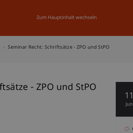
Forschung
Universität
Aktuelles
Zum Hauptinhalt wechseln
n
Seminar Recht: Schriftsätze - ZPO und StPO
ftsätze - ZPO und StPO
1
Jun