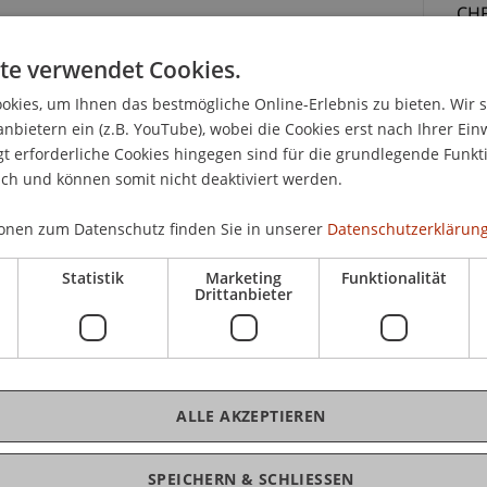
CHF
Unt
 und Trustrecht
te verwendet Cookies.
Tei
kies, um Ihnen das bestmögliche Online-Erlebnis zu bieten. Wir 
 Juristen, Rechtsanwältinnen und Rechtsanwälte
anbietern ein (z.B. YouTube), wobei die Cookies erst nach Ihrer Ein
n wachsen ständig. Daher ist eine fundierte und
 erforderliche Cookies hingegen sind für die grundlegende Funkti
der liechtensteinischen Rechtsmaterie für
ich und können somit nicht deaktiviert werden.
ck gerade auch auf ihre forensische Tätigkeit
onen zum Datenschutz finden Sie in unserer
Datenschutzerklärung
K
Statistik
Marketing
Funktionalität
 mit dem liechtensteinischen Strafprozess- und
Drittanbieter
r Wichtigkeit, eine Weiterbildung in diesen beiden
lic
zientes Vorgehen vor Gericht sicherzustellen.
LL.
ätze im Strafverfahren (insb. Rechtsmittelverfahren)
ALLE AKZEPTIEREN
chen detailliert zu behandeln. In diesem
merk auf formale und inhaltliche
tel- bzw. Berufungsgründe und deren
SPEICHERN & SCHLIESSEN