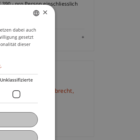
 390,- pro Person einschliesslich
×
erlagen sowie
lnahmebescheinigung
setzen dabei auch
GERMAN
willigung gesetzt
Zielgruppe
ENGLISH
onalität dieser
.
ontakt
Unklassifizierte
. iur. Frédérique
Lambrecht
M.
+423 265 11 62
E-Mail