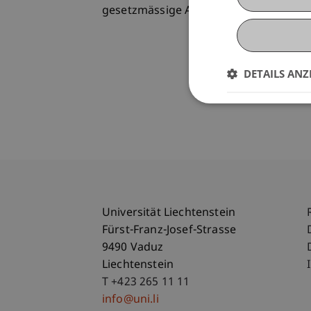
gesetzmässige Ausführung gelegt.
DETAILS ANZ
Universität Liechtenstein
Fürst-Franz-Josef-Strasse
9490 Vaduz
Liechtenstein
T +423 265 11 11
info@uni.li