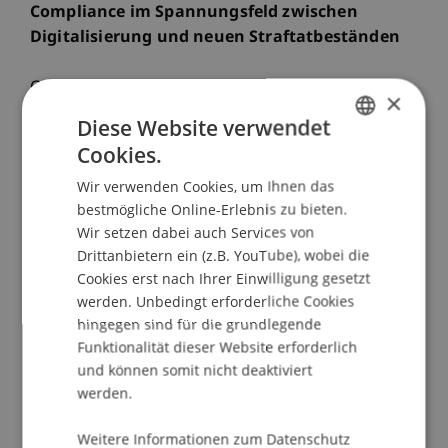
Compliance im Spannungsfeld zwischen
Digitalisierung und neuen Straftatbeständen
Compliance hat sich in den vergangenen Jahren
×
zu einem ständig präsenten Thema am
Diese Website verwendet
Finanzplatz Liechtenstein entwickelt. Die
Cookies.
GERMAN
Zuständigkeiten des Compliance Officers können
Wir verwenden Cookies, um Ihnen das
von Wertpapier-Compliance,
ENGLISH
bestmögliche Online-Erlebnis zu bieten.
Geldwäschereiprävention, Datenschutz-
Wir setzen dabei auch Services von
Compliance, Kartellrechts-Compliance bis hin zu
Drittanbietern ein (z.B. YouTube), wobei die
Fraud (Betrug) reichen. Ein Compliance Officer ist
Cookies erst nach Ihrer Einwilligung gesetzt
stärker gefordert denn je. Gleichzeitig ist die
werden. Unbedingt erforderliche Cookies
persönliche Haftung des Compliance Officers
hingegen sind für die grundlegende
streng geregelt. Im ersten Vortrag der
Funktionalität dieser Website erforderlich
Veranstaltung wird der Fokus auf die Position
und können somit nicht deaktiviert
und Haftung des Compliance Officers gelegt. Das
werden.
anschliessende Referat widmet sich dem Thema
Compliance Standards und Haftung. Abgerundet
Weitere Informationen zum Datenschutz