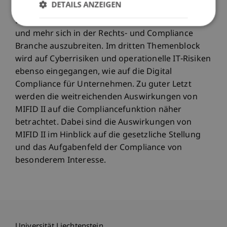
DETAILS ANZEIGEN
Die Digitalisierung und neue Technologien wie Big
Data-Analysen und Blockchain beginnen mehr
und mehr sich in der Rechts- und Compliance
Branche auszubreiten. Im dritten Themenblock
wird auf Cyberrisiken und operationelle IT-Risiken
ebenso eingegangen, wie auf die Digital
Compliance für Unternehmen. Zu guter Letzt
werden die weitreichenden Auswirkungen von
MIFID II auf die Compliancefunktion näher
betrachtet. Dabei sind die Auswirkungen von
MIFID II im Hinblick auf die gesetzliche Stellung
und das Aufgabenfeld der Compliance von
besonderem Interesse.
Universität Liechtenstein