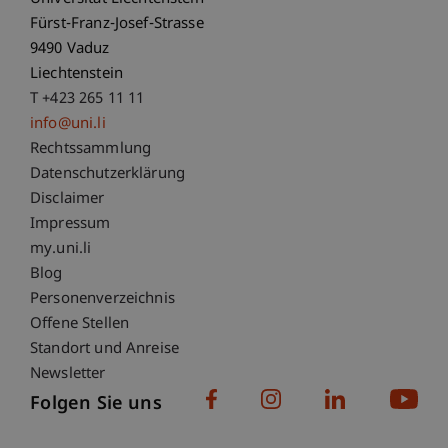
Fürst-Franz-Josef-Strasse
9490 Vaduz
Liechtenstein
T +423 265 11 11
info@uni.li
Fußzeile Rechtliche Hinweise
Rechtssammlung
Datenschutzerklärung
Disclaimer
Impressum
Fußzeile Subdomain-Verzeichnis
my.uni.li
Blog
Personenverzeichnis
Offene Stellen
Standort und Anreise
Newsletter
Folgen Sie uns