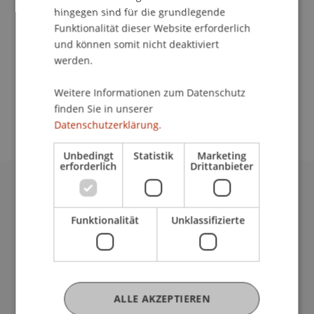
hingegen sind für die grundlegende
Kontakt
Funktionalität dieser Website erforderlich
und können somit nicht deaktiviert
werden.
School/Professur:
Weitere Informationen zum Datenschutz
An-Institut KMU Zentrum
finden Sie in unserer
Datenschutzerklärung.
Unbedingt
Statistik
Marketing
erforderlich
Drittanbieter
Universität Liechtenstein
Fürst-Franz-Josef-Strasse
Funktionalität
Unklassifizierte
9490 Vaduz
Liechtenstein
T +423 265 11 11
info@uni.li
ALLE AKZEPTIEREN
Fußzeile Rechtliche Hinweise
Rechtssammlung