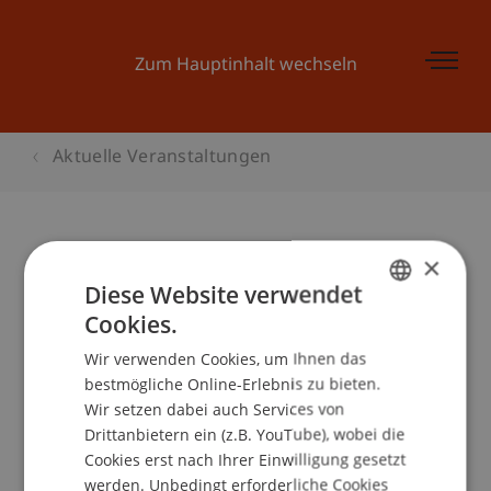
Zum Hauptinhalt wechseln
Aktuelle Veranstaltungen
×
Launch Pad 3: Finanzplanung I -
Diese Website verwendet
Grundwissen zur Finanzplanung,
Cookies.
GERMAN
Investitionsplanung
Wir verwenden Cookies, um Ihnen das
ENGLISH
bestmögliche Online-Erlebnis zu bieten.
Wir setzen dabei auch Services von
Drittanbietern ein (z.B. YouTube), wobei die
Veranstaltungsdetails
Cookies erst nach Ihrer Einwilligung gesetzt
werden. Unbedingt erforderliche Cookies