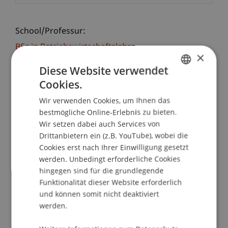
School/Professur:
BSc in Betriebswirtschaftslehre
×
Diese Website verwendet
Einblick ins Studentenleben
Cookies.
GERMAN
Wie funktioniert Studieren? Welche Uni ist die
Wir verwenden Cookies, um Ihnen das
ENGLISH
richtige für mich? Es gibt so viele Möglichkeiten
bestmögliche Online-Erlebnis zu bieten.
und am besten findet man durch Praxiserfahrung
Wir setzen dabei auch Services von
heraus, was zu einem passt. Wer wissen möchte,
Drittanbietern ein (z.B. YouTube), wobei die
wie man sich als Student oder Studentin fühlt,
Cookies erst nach Ihrer Einwilligung gesetzt
kann das an der Universität Liechtenstein am
werden. Unbedingt erforderliche Cookies
hingegen sind für die grundlegende
"Student for a day" erleben. An diesem Tag
Funktionalität dieser Website erforderlich
können Schülerinnen und Schüler zusammen mit
und können somit nicht deaktiviert
Studierenden Vorlesungen besuchen, den
werden.
Campus erkunden und an Workshops
teilnehmen.