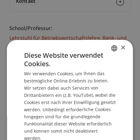
Kontakt
School/Professur:
Lehrstuhl für Betriebswirtschaftslehre, Bank- und
Finanzmanagement
×
Diese Website verwendet
Die Informationsveranstaltung bietet Ihnen die
Cookies.
GERMAN
Möglichkeit, Näheres über Inhalt, Studienplan
Wir verwenden Cookies, um Ihnen das
und Lehrkonzept des ab Juni 2018 startenden
ENGLISH
bestmögliche Online-Erlebnis zu bieten.
berufsbegleitenden Masterstudiengangs
MBA in
Wir setzen dabei auch Services von
Corporate Finance & Accounting
an der
Drittanbietern ein (z.B. YouTube), wobei die
Universität Liechtenstein zu erfahren. Die
Cookies erst nach Ihrer Einwilligung gesetzt
Studiengangsverantwortlichen stehen Ihnen
werden. Unbedingt erforderliche Cookies
gerne zu persönlichen Gesprächen zur
hingegen sind für die grundlegende
Verfügung.
Funktionalität dieser Website erforderlich
und können somit nicht deaktiviert
Anschliessend sind Sie herzlich zu einem
werden.