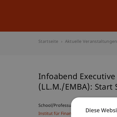
Studium
Weiterbildung
Startseite
Aktuelle Veranstaltunge
Infoabend Executiv
(LL.M./EMBA): Start
School/Professur:
Diese Websi
Institut für Finance