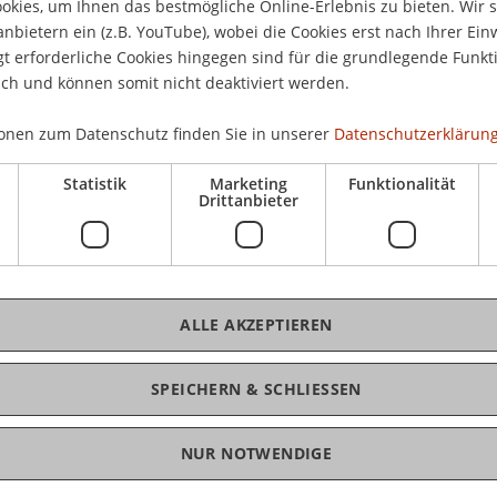
kies, um Ihnen das bestmögliche Online-Erlebnis zu bieten. Wir 
Don
anbietern ein (z.B. YouTube), wobei die Cookies erst nach Ihrer Ein
Hau
rufsbegleitenden Weiterbildungsstudiengänge:
 erforderliche Cookies hingegen sind für die grundlegende Funkti
Len
ich und können somit nicht deaktiviert werden.
ank- und Finanzmarktrecht
ellschafts-, Stiftungs- und Trustrecht
onen zum Datenschutz finden Sie in unserer
Datenschutzerklärung
ernational Taxation
Statistik
Marketing
Funktionalität
ration (EMBA) in International Asset Management
Drittanbieter
, Näheres über die Inhalte, Studienpläne und
K
terstudiengänge
sowie deren
interdisziplinären
eien Besuchs von Vorlesungen/Modulen
der
La
ALLE AKZEPTIEREN
iengänge, der
gemeinsamen Studienreise
nach
emeinsamen Bearbeitung
grenzüberschreitender
 Ihnen die Studiengangsverantwortlichen für
SPEICHERN & SCHLIESSEN
ügung.
NUR NOTWENDIGE