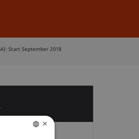
Anmelden
DE
EN
A): Start September 2018
1
r
×
Zeit und Ort