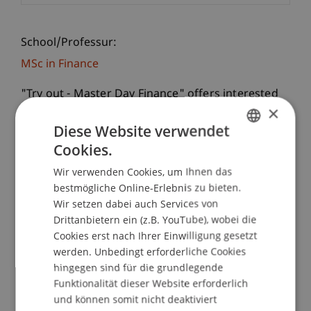
School/Professur:
MSc in Finance
"Try out - Master Day Finance" offers interested
×
Bachelor students a unique opportunity to get an
Diese Website verwendet
insight into the MSc in Finance programme, its
courses, didactics and current projects.
Cookies.
GERMAN
Participants can also meet and talk to the
Wir verwenden Cookies, um Ihnen das
ENGLISH
international student group of the second
bestmögliche Online-Erlebnis zu bieten.
semester.
Wir setzen dabei auch Services von
Drittanbietern ein (z.B. YouTube), wobei die
Programme:
Cookies erst nach Ihrer Einwilligung gesetzt
Attending two lectures of the second
werden. Unbedingt erforderliche Cookies
hingegen sind für die grundlegende
semester:
Funktionalität dieser Website erforderlich
1. "Empirical Asset Pricing and Portfolio Theory"
und können somit nicht deaktiviert
with Ass. Prof. Dr. Lars Kaiser (9.00-10.30am)