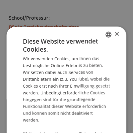
School/Professur:
BSc in Betriebswirtschaftslehre
×
Diese Website verwendet
Einblick ins Studentenleben
Cookies.
GERMAN
Wie funktioniert Studieren? Welche Uni ist die
Wir verwenden Cookies, um Ihnen das
ENGLISH
richtige für mich? Es gibt so viele Möglichkeiten
bestmögliche Online-Erlebnis zu bieten.
und am besten findet man durch Praxiserfahrung
Wir setzen dabei auch Services von
heraus, was zu einem passt. Wer wissen möchte,
Drittanbietern ein (z.B. YouTube), wobei die
wie man sich als Student oder Studentin fühlt,
Cookies erst nach Ihrer Einwilligung gesetzt
kann das an der Universität Liechtenstein am
werden. Unbedingt erforderliche Cookies
hingegen sind für die grundlegende
"Student for a day" erleben. An diesem Tag
Funktionalität dieser Website erforderlich
können Schülerinnen und Schüler zusammen mit
und können somit nicht deaktiviert
Studierenden Vorlesungen besuchen, den
werden.
Campus erkunden und an Workshops
teilnehmen.