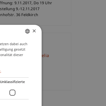
ffnung: 9.11.2017, Do 19 Uhr
stellung 9.-12.11.2017
nhofstr. 36 Feldkirch
×
ontakt
setzen dabei auch
GERMAN
willigung gesetzt
ENGLISH
onalität dieser
tr. Mag. arch. Cornelia
sst-Mätzler
+423 265 11 29
.
E-Mail
Unklassifizierte