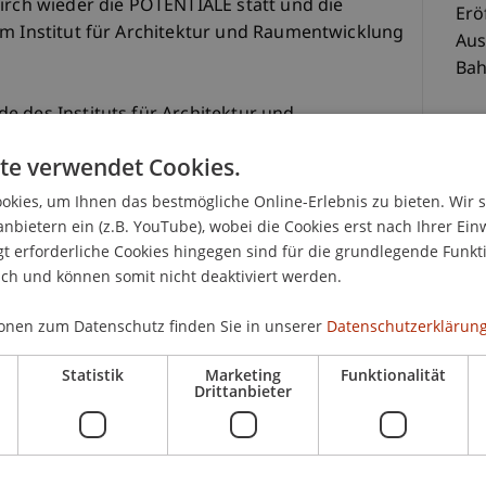
irch wieder die POTENTIALE statt und die
Erö
em Institut für Architektur und Raumentwicklung
Aus
Bah
e des Instituts für Architektur und
nem eigenen Projekt an der POTENTIALE im Rahmen
te verwendet Cookies.
reten.
K
kies, um Ihnen das bestmögliche Online-Erlebnis zu bieten. Wir 
Die Bachelorstudierenden des Instituts für
anbietern ein (z.B. YouTube), wobei die Cookies erst nach Ihrer Ein
häftigen sich bereits seit Wochen mit dem Thema
 erforderliche Cookies hingegen sind für die grundlegende Funkti
Bms
ich und können somit nicht deaktiviert werden.
 Unterschlupfs an der Potentiale zu präsentieren.
Fai
undlegende Bedürfnisse eines simplen Obdachs
onen zum Datenschutz finden Sie in unserer
Datenschutzerklärung
e Transparenz der Mittel, also Raum, Licht,
n Notwendigkeit zusammenspielen. Die Analyse
Statistik
Marketing
Funktionalität
rs legt eine Spur, die zu einer eigenen Lösung
Drittanbieter
xperimentelle Herangehensweise, bei der das
ritt. Die Studierenden arbeiten in Viererteams,
 und entwickeln und gestalten einen Shelter. Sie