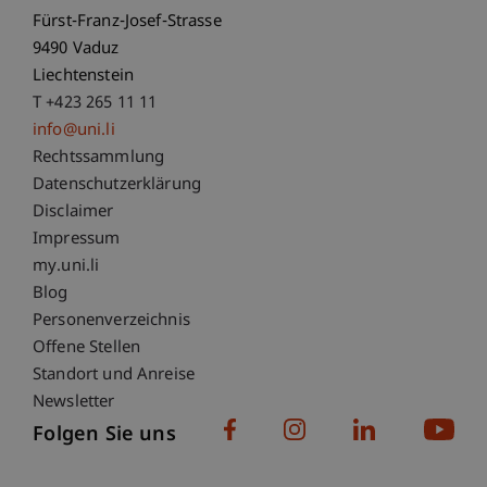
Fürst-Franz-Josef-Strasse
9490 Vaduz
Liechtenstein
T +423 265 11 11
info@uni.li
Fußzeile Rechtliche Hinweise
Rechtssammlung
Datenschutzerklärung
Disclaimer
Impressum
Fußzeile Subdomain-Verzeichnis
my.uni.li
Blog
Personenverzeichnis
Offene Stellen
Standort und Anreise
Newsletter
Folgen Sie uns