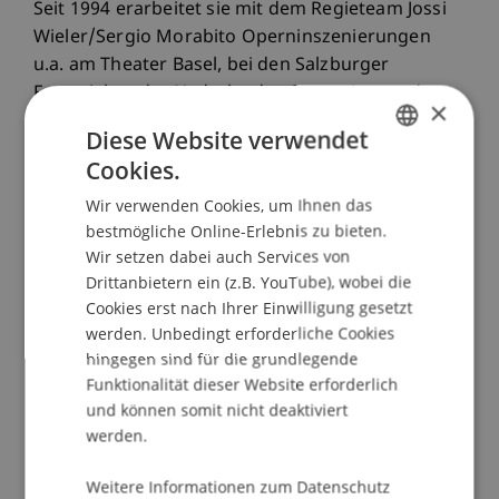
Seit 1994 erarbeitet sie mit dem Regieteam Jossi
Wieler/Sergio Morabito Operninszenierungen
u.a. am Theater Basel, bei den Salzburger
Festspielen, der Nederlandse Opera Amsterdam
×
und vor allem in Stuttgart.
Diese Website verwendet
Cookies.
GERMAN
Anna Viebrock arbeitet seit 2002 auch als
Regisseurin.
Wir verwenden Cookies, um Ihnen das
ENGLISH
bestmögliche Online-Erlebnis zu bieten.
Für die Staatsoper Hannover inszenierte sie
Wir setzen dabei auch Services von
"iOPAL", eine Uraufführung von Hans-Joachim
Drittanbietern ein (z.B. YouTube), wobei die
Hespos. "Ariane et Barbe-bleu" an der Opéra
Cookies erst nach Ihrer Einwilligung gesetzt
Bastille in Paris und die Uraufführung "Fremd" an
werden. Unbedingt erforderliche Cookies
der Staatsoper Stuttgart. Das Musiktheater "IQ"
hingegen sind für die grundlegende
von Enno Poppe inszenierte sie für die
Funktionalität dieser Website erforderlich
Schwetzinger Festspiele. Weitere Regiearbeiten in
und können somit nicht deaktiviert
eigenem Bühnenbild waren "In Vain" und
werden.
"Geschwister Tanner" am Schauspielhaus Zürich,
"OHNE LEBEN TOD" in Berlin. Am Theater Basel
Weitere Informationen zum Datenschutz