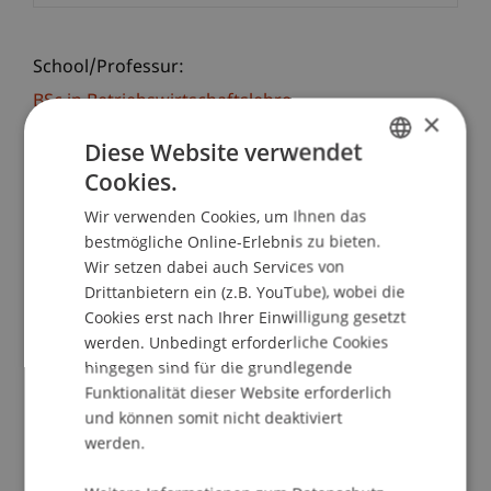
School/Professur:
BSc in Betriebswirtschaftslehre
×
Diese Website verwendet
Einblick ins Studentenleben
Cookies.
GERMAN
Wie funktioniert Studieren? Welche Uni ist die
Wir verwenden Cookies, um Ihnen das
ENGLISH
richtige für mich? Es gibt so viele Möglichkeiten
bestmögliche Online-Erlebnis zu bieten.
und am besten findet man durch Praxiserfahrung
Wir setzen dabei auch Services von
heraus, was zu einem passt. Wer wissen möchte,
Drittanbietern ein (z.B. YouTube), wobei die
wie man sich als Student oder Studentin fühlt,
Cookies erst nach Ihrer Einwilligung gesetzt
kann das an der Universität Liechtenstein am
werden. Unbedingt erforderliche Cookies
hingegen sind für die grundlegende
"Student for a day" erleben. An diesem Tag
Funktionalität dieser Website erforderlich
können Schülerinnen und Schüler zusammen mit
und können somit nicht deaktiviert
Studierenden Vorlesungen besuchen, den
werden.
Campus erkunden und an Workshops
teilnehmen.