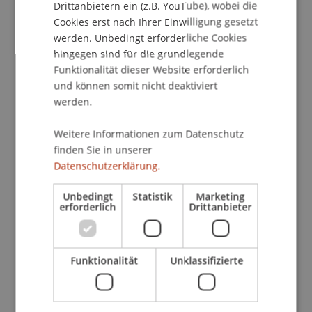
Drittanbietern ein (z.B. YouTube), wobei die
Marktplätzen mit eigenen Ökosystemen und
Cookies erst nach Ihrer Einwilligung gesetzt
innovativen Geschäftsmodellen. Das dabei
werden. Unbedingt erforderliche Cookies
entstehende «Internet of Money» wird die
hingegen sind für die grundlegende
Finanzindustrie in den kommenden Jahren stark
Funktionalität dieser Website erforderlich
beeinflussen.
und können somit nicht deaktiviert
werden.
Am diesjährigen Innovationstag «Digital Banking
Weitere Informationen zum Datenschutz
Liechtenstein» erwarten Sie wieder interessante
finden Sie in unserer
Referate über innovative Technologien rund um
Datenschutzerklärung.
das «Internet of Money». Dabei werden nicht nur
die Technologien und deren globale Entwicklung,
Unbedingt
Statistik
Marketing
sondern insbesondere auch deren Auswirkungen
erforderlich
Drittanbieter
auf den Finanzplatz Liechtenstein beleuchtet.
Beim anschliessenden Apéro riche stehen Ihnen
Funktionalität
Unklassifizierte
alle Referenten und auch unsere Spezialisten für
spannende Gespräche zur Verfügung.