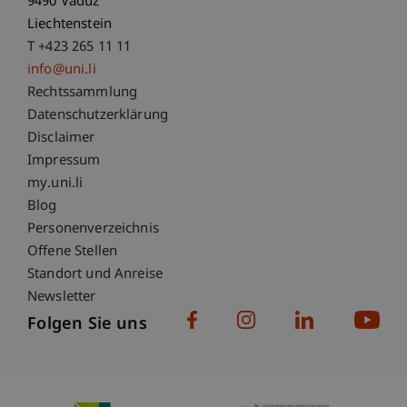
9490 Vaduz
Liechtenstein
T +423 265 11 11
info@uni.li
Fußzeile Rechtliche Hinweise
Rechtssammlung
Datenschutzerklärung
Disclaimer
Impressum
Fußzeile Subdomain-Verzeichnis
my.uni.li
Blog
Personenverzeichnis
Offene Stellen
Standort und Anreise
Newsletter
Folgen Sie uns