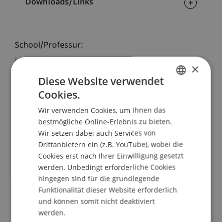
Downloads/Links
School/Professur:
Lehrstuhl für Gesellschafts-, Stiftungs- und
×
Trustrecht
Diese Website verwendet
Cookies.
Der Treuhänder ist Dreh- und Angelpunkt für
GERMAN
ausländische Investitionen im Fürstentum
Wir verwenden Cookies, um Ihnen das
ENGLISH
Liechtenstein. Schon angesichts der Höhe des im
bestmögliche Online-Erlebnis zu bieten.
Fürstentum verwalteten Vermögens ist die Frage
Wir setzen dabei auch Services von
der Haftung und Versicherung des Treuhänders
Drittanbietern ein (z.B. YouTube), wobei die
von besonderem wirtschaftlichen Gewicht.
Cookies erst nach Ihrer Einwilligung gesetzt
werden. Unbedingt erforderliche Cookies
hingegen sind für die grundlegende
Haftungs- und Versicherungsfragen sind
Funktionalität dieser Website erforderlich
Gegenstand jüngerer liechtensteinischer
und können somit nicht deaktiviert
Rechtsprechung und werden nicht zuletzt durch
werden.
ausländisches Steuerrecht sowie durch