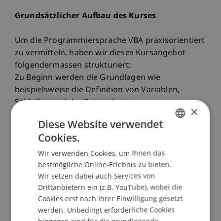
Grundsätzlicher Aufbau des Kurses
Um die Programmiersprache VBA praxisorientiert
zu vermitteln, haben wir dieses Kursangebot
folgendermassen strukturiert:
Zu Beginn werden die Grundlagen wie
beispielsweise die Definition von Variablen,
Schleifen und der Entwurf von
×
Nachrichtenfenstern besprochen und eingeübt.
Diese Website verwendet
Ausserdem wird stark auf die intuitive Nutzung
Cookies.
und Herleitung von VBA-Befehlen geachtet.
GERMAN
Weiters werden die Manipulation von Grafiken
Wir verwenden Cookies, um Ihnen das
ENGLISH
durch eine VBA-Routine erläutert sowie häufige
bestmögliche Online-Erlebnis zu bieten.
Wir setzen dabei auch Services von
Fehlerquellen diskutiert.
Drittanbietern ein (z.B. YouTube), wobei die
Cookies erst nach Ihrer Einwilligung gesetzt
Aufgrund der Praxisnähe legt der Kurs einen
werden. Unbedingt erforderliche Cookies
besonderen Fokus auf Struktur und die Suche
hingegen sind für die grundlegende