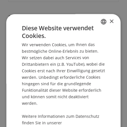
School/Professur:
×
Studienverwaltung Bachelorstudiengang
Diese Website verwendet
Architektur
Cookies.
GERMAN
Mit dem "Student for a day" bekommen
Wir verwenden Cookies, um Ihnen das
ENGLISH
bestmögliche Online-Erlebnis zu bieten.
interessierte Jugendliche eine wertvolle
Wir setzen dabei auch Services von
Entscheidungshilfe und einen möglichst
Drittanbietern ein (z.B. YouTube), wobei die
umfassenden Einblick in den Fachbereich und das
Cookies erst nach Ihrer Einwilligung gesetzt
Architekturstudium.
werden. Unbedingt erforderliche Cookies
hingegen sind für die grundlegende
Programm
Funktionalität dieser Website erforderlich
Rundgang durch den Universitätscampus,
und können somit nicht deaktiviert
Informationsgespräche, massgeschneiderter
werden.
Workshop und die Vorlesungen "Was ist
Architektur".
Weitere Informationen zum Datenschutz
finden Sie in unserer