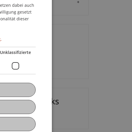
Zielgruppe
setzen dabei auch
GERMAN
willigung gesetzt
ENGLISH
onalität dieser
ontakt
.
Unklassifizierte
 Lars Kaiser
E-Mail
ownloads/Links
etailprogamm