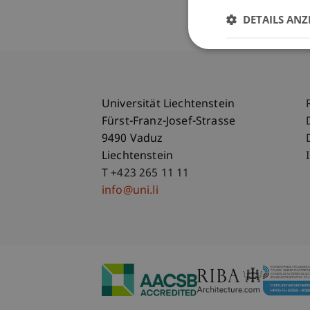
DETAILS ANZ
Universität Liechtenstein
Fürst-Franz-Josef-Strasse
9490 Vaduz
Liechtenstein
T +423 265 11 11
info@uni.li