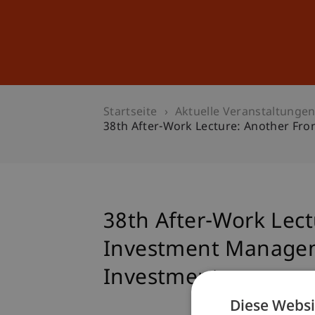
Studium
Weiterbildung
Startseite
Aktuelle Veranstaltunge
38th After-Work Lecture: Another Fro
38th After-Work Lect
Investment Managem
Investment
Diese Websi