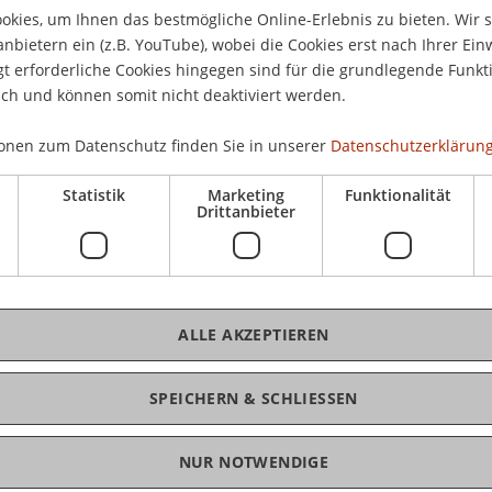
kies, um Ihnen das bestmögliche Online-Erlebnis zu bieten. Wir 
anbietern ein (z.B. YouTube), wobei die Cookies erst nach Ihrer Ein
 erforderliche Cookies hingegen sind für die grundlegende Funkti
ich und können somit nicht deaktiviert werden.
K
onen zum Datenschutz finden Sie in unserer
Datenschutzerklärung
Statistik
Marketing
Funktionalität
Dr.
Drittanbieter
structural new frontier in investment
to open the newspapers on governance lapses and
cedented complexity and emerging risks in the
tors, regulators and investment professionals in
to pay more and better attention to how
ALLE AKZEPTIEREN
lemented.
D
go into this interconnectedness, resulting
SPEICHERN & SCHLIESSEN
t a coherent framework for better risk-adjusted
D
NUR NOTWENDIGE