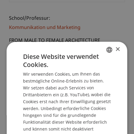
School/Professur:
Kommunikation und Marketing
FROM MALE TO FEMALE ARCHITECTURE
×
(the end of patriarchal architecture!?)
Diese Website verwendet
Architektur besitzt zwar einen weiblichen Artikel,
Cookies.
GERMAN
wird aber vorwiegend von Männern beherrscht.
Wir verwenden Cookies, um Ihnen das
ENGLISH
Inzwischen sind jedoch die studierendenzahlen
bestmögliche Online-Erlebnis zu bieten.
an den Architekturfakultäten mehrheitlich
Wir setzen dabei auch Services von
weiblich. Stehen wir vor einer
Drittanbietern ein (z.B. YouTube), wobei die
Geschlechtsumwandlung in der Architektur?
Cookies erst nach Ihrer Einwilligung gesetzt
Wie denken fünf Studentinnen der Universität
werden. Unbedingt erforderliche Cookies
hingegen sind für die grundlegende
Liechtenstein über ihre architektonische Zukunft -
Funktionalität dieser Website erforderlich
in Zusammenhang mit ihrer kulturellen Herkunft.
und können somit nicht deaktiviert
Anastasiia Oksiukovska (Ukraine)