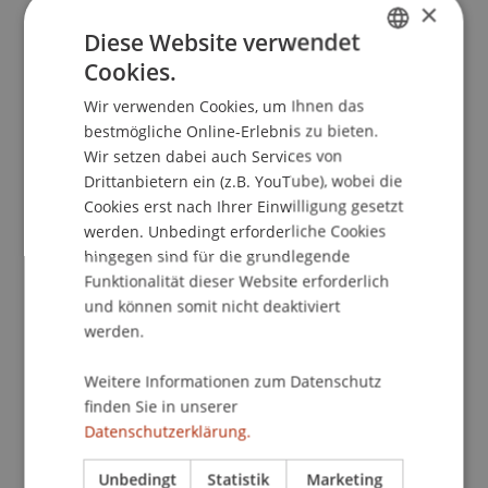
×
Diese Website verwendet
Cookies.
School/Professur:
GERMAN
Kommunikation und Marketing
Wir verwenden Cookies, um Ihnen das
ENGLISH
bestmögliche Online-Erlebnis zu bieten.
Information und Beratung zum
Wir setzen dabei auch Services von
Masterstudiengang Architektur
Drittanbietern ein (z.B. YouTube), wobei die
Berufsbild
Cookies erst nach Ihrer Einwilligung gesetzt
Studieninhalte
werden. Unbedingt erforderliche Cookies
hingegen sind für die grundlegende
Austauschsemester
Funktionalität dieser Website erforderlich
berufsbegleitendes Studium
und können somit nicht deaktiviert
werden.
Gerne laden wir Dich zu einem gemühtlichen
Informationsgespräch mit Getränken ein! Dabei
Weitere Informationen zum Datenschutz
wirst du die Gelegenheit haben, deine
finden Sie in unserer
individuellen Fragen mit dem Studiengangsleiter
Datenschutzerklärung.
Peter Staub sowie mit Studierenden zu
besprechen.
Unbedingt
Statistik
Marketing