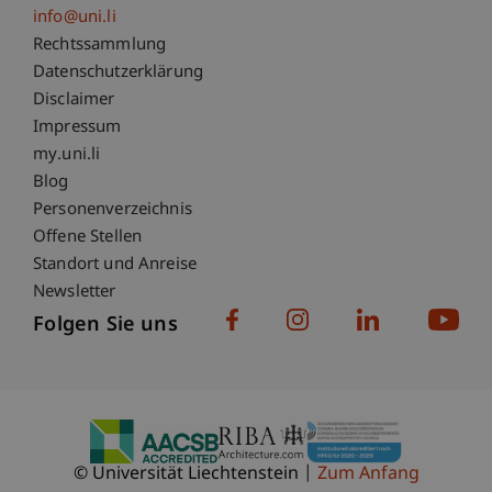
info@uni.li
Fußzeile Rechtliche Hinweise
Rechtssammlung
Datenschutzerklärung
Disclaimer
Impressum
Fußzeile Subdomain-Verzeichnis
my.uni.li
Blog
Personenverzeichnis
Offene Stellen
Standort und Anreise
Newsletter
Folgen Sie uns
© Universität Liechtenstein
Zum Anfang