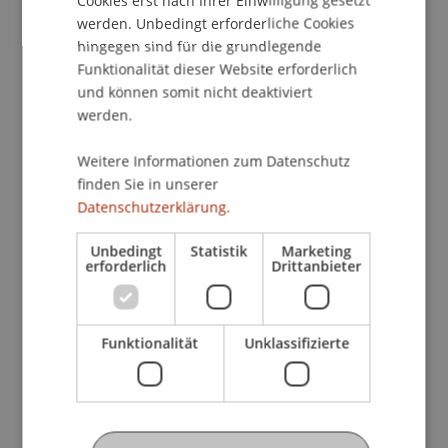
Cookies erst nach Ihrer Einwilligung gesetzt
werden. Unbedingt erforderliche Cookies
Im Rahmen eines dreiteiligen Seminars wird in
hingegen sind für die grundlegende
gemeinsamer Arbeit die Umsetzung bestehender
Funktionalität dieser Website erforderlich
gesetzlicher Grundlagen anhand von Beispielen
und können somit nicht deaktiviert
aus der Praxis erarbeitet und die Sensibilisierung
werden.
der Arbeitssicherheit auf Baustellen gefördert.
Die theoretisch erworbenen Kenntnisse sollen in
Weitere Informationen zum Datenschutz
die praktische Anwendung umgesetzt werden
finden Sie in unserer
können.
Datenschutzerklärung.
Unbedingt
Statistik
Marketing
1. Teil:
Gesetzesvorlage
erforderlich
Drittanbieter
Vorstellung des neuen Gesetzes; bisherige
Erfahrungen; Praxisbezug.
Referent: Michael Hassler, Baumeister Ing.,
Funktionalität
Unklassifizierte
Vaduz, Paul Kaiser, Amt für Volkswirtschaft
2. Teil:
SUVA und Aufgabenstellung
Sensibilisierung der Arbeitssicherheit auf der