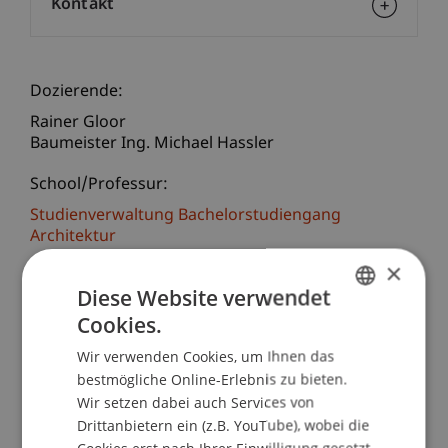
Kontakt
Dozierende:
Rainer Gloor
Baumeister Ing. Michael Hassler
School/Professur:
Studienverwaltung Bachelorstudiengang
Architektur
×
Seit dem 1. März 2003 ist das
Diese Website verwendet
Bauarbeitenkoordinationsgesetz (BauKG) über
Cookies.
GERMAN
die Koordination der Sicherheits- und
Gesundheitsschutzmassnahmen bei Bauarbeiten
Wir verwenden Cookies, um Ihnen das
ENGLISH
bestmögliche Online-Erlebnis zu bieten.
in Kraft. Bauherren, Planer, Bauleiter und
Wir setzen dabei auch Services von
Bauausführende müssen diese Vorgaben
Drittanbietern ein (z.B. YouTube), wobei die
beachten.