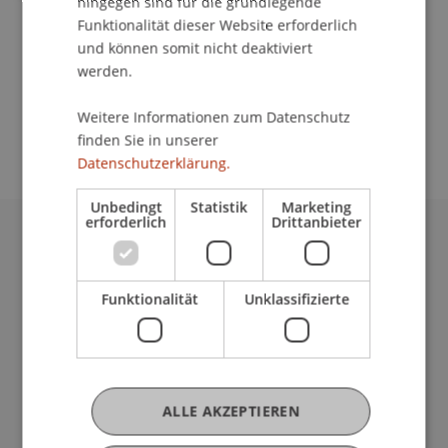
hingegen sind für die grundlegende
Kontakt
Funktionalität dieser Website erforderlich
und können somit nicht deaktiviert
werden.
School/Professur:
Weitere Informationen zum Datenschutz
An-Institut KMU Zentrum
finden Sie in unserer
Datenschutzerklärung.
Unbedingt
Statistik
Marketing
erforderlich
Drittanbieter
Universität Liechtenstein
Fürst-Franz-Josef-Strasse
Funktionalität
Unklassifizierte
9490 Vaduz
Liechtenstein
T +423 265 11 11
info@uni.li
Fußzeile Rechtliche Hinweise
Rechtssammlung
ALLE AKZEPTIEREN
Datenschutzerklärung