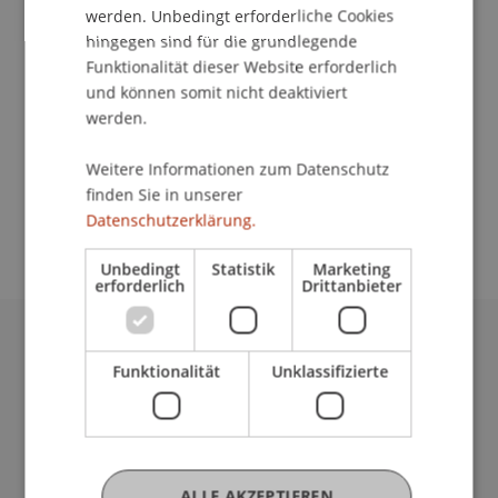
Kontakt
werden. Unbedingt erforderliche Cookies
hingegen sind für die grundlegende
Funktionalität dieser Website erforderlich
und können somit nicht deaktiviert
School/Professur:
werden.
Architektur
Weitere Informationen zum Datenschutz
Weitere Informationen und Anmeldung unter
finden Sie in unserer
www.ecowerkstatt.li
bzw.
info@ecowerkstatt.li
Datenschutzerklärung.
Unbedingt
Statistik
Marketing
erforderlich
Drittanbieter
Universität Liechtenstein
Funktionalität
Unklassifizierte
Fürst-Franz-Josef-Strasse
9490 Vaduz
Liechtenstein
T +423 265 11 11
ALLE AKZEPTIEREN
info@uni.li