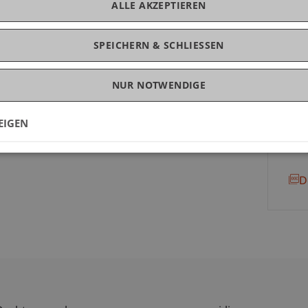
ALLE AKZEPTIEREN
LL.
SPEICHERN & SCHLIESSEN
NUR NOTWENDIGE
EIGEN
D
D