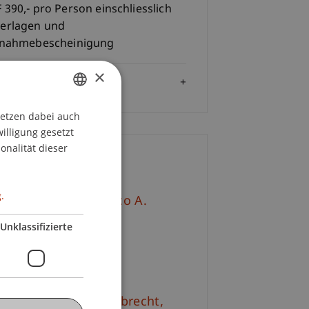
 390,- pro Person einschliesslich
erlagen und
lnahmebescheinigung
×
Zielgruppe
setzen dabei auch
GERMAN
willigung gesetzt
ENGLISH
onalität dieser
ontakt
.
v.-Prof. Dr. Francesco A.
hurr
Unklassifizierte
+423 265 11 76
E-Mail
. iur. Frédérique
Lambrecht