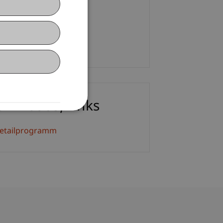
M.
+423 265 11 62
E-Mail
ownloads/Links
etailprogramm