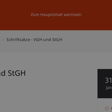
Forschung
Universität
Aktuelles
Zum Hauptinhalt wechseln
n
Schriftsätze - VGH und StGH
nd StGH
3
Jan