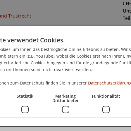
CHF
Unt
 und Trustrecht
Tei
 Juristen, Rechtsanwältinnen und Rechtsanwälte
te verwendet Cookies.
n wachsen ständig. Daher ist eine fundierte und
der liechtensteinischen Rechtsmaterie für
kies, um Ihnen das bestmögliche Online-Erlebnis zu bieten. Wir 
ck gerade auch auf ihre forensische Tätigkeit
anbietern ein (z.B. YouTube), wobei die Cookies erst nach Ihrer Ein
 erforderliche Cookies hingegen sind für die grundlegende Funkti
K
ich und können somit nicht deaktiviert werden.
it dem liechtensteinischen Verwaltungs- und
onen zum Datenschutz finden Sie in unserer
Datenschutzerklärung
r Wichtigkeit, eine Weiterbildung in diesen
Uni
 nur beschränkt auf Literatur und Rechtsprechung
Sc
Statistik
Marketing
Funktionalität
griffen werden kann.
Drittanbieter
lic