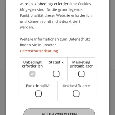
Kontakt
werden. Unbedingt erforderliche Cookies
hingegen sind für die grundlegende
Funktionalität dieser Website erforderlich
und können somit nicht deaktiviert
School/Professur:
werden.
Architektur
Weitere Informationen zum Datenschutz
Weitere Informationen und Anmeldung unter
finden Sie in unserer
www.ecowerkstatt.li
bzw.
info@ecowerkstatt.li
Datenschutzerklärung.
Unbedingt
Statistik
Marketing
erforderlich
Drittanbieter
Universität Liechtenstein
Funktionalität
Unklassifizierte
Fürst-Franz-Josef-Strasse
9490 Vaduz
Liechtenstein
T +423 265 11 11
ALLE AKZEPTIEREN
info@uni.li