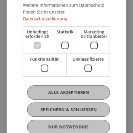
Weitere Informationen zum Datenschutz
Fattinger Orso Architektur agiert an der
finden Sie in unserer
Schnittstelle von Architektur, Kunst und Design.
Datenschutzerklärung.
Die Arbeit reicht von kleinen Objektdesigns,
Innenausbau und Ausstellungsdesign (wie etwa
Unbedingt
Statistik
Marketing
REALSTADT in Berlin) über öffentliche
erforderlich
Drittanbieter
Kunstinstallationen, kulturelle Produktionen und
urbane Interventionen (wie etwa das Gelbe Haus
zur Europäischen Kulturhauptstadt Linz) bis hin
Funktionalität
Unklassifizierte
zu Vorlesungen und Lehre. Motiviert durch den
Willen die konzeptionelle, architektonische und
wirtschaftliche Kontrolle über ihre Projekte zu
bewahren, fungiert das Studio als Entwickler,
ALLE AKZEPTIEREN
Designer und Konstrukteur und geht damit über
das klassische Spektrum der architektonischen
Praxis hinaus.
SPEICHERN & SCHLIESSEN
NUR NOTWENDIGE