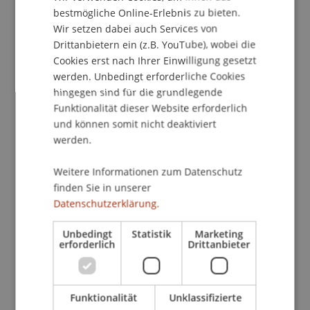
wachsen ständig. Daher ist die
bestmögliche Online-Erlebnis zu bieten.
Auseinandersetzung mit aktueller einschlägiger
Wir setzen dabei auch Services von
Rechtsprechung für Praktiker im rechtlichen
Drittanbietern ein (z.B. YouTube), wobei die
Arbeitsumfeld unerlässlich.
Cookies erst nach Ihrer Einwilligung gesetzt
werden. Unbedingt erforderliche Cookies
Die zwei wohl dynamischsten
hingegen sind für die grundlegende
Immaterialgüterrechte, das Urheberrecht und
Funktionalität dieser Website erforderlich
und können somit nicht deaktiviert
das Markenrecht, werden in ihrer Entwicklung
werden.
massgeblich von der Rechtsprechung geprägt.
Dass sich dabei sowohl die europäische wie auch
Weitere Informationen zum Datenschutz
die nationale Judikatur seiner Nachbarstaaten auf
finden Sie in unserer
Liechtenstein auswirken, liegt angesichts
Datenschutzerklärung.
zahlreicher personeller und wirtschaftlicher
Verzahnungen mit dem Ausland auf der Hand.
Unbedingt
Statistik
Marketing
erforderlich
Drittanbieter
Vor diesem Hintergrund stellt der Referent
ausgewählte Entscheidungen aus der urheber-
und markenrechtlichen Judikatur vor, erläutert
deren Relevanz für die Praxis und geht
Funktionalität
Unklassifizierte