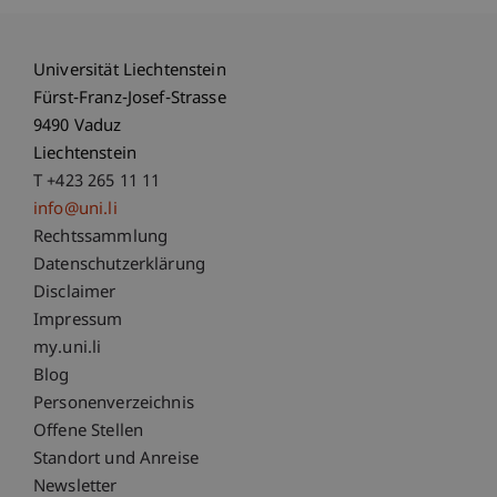
Universität Liechtenstein
Fürst-Franz-Josef-Strasse
9490 Vaduz
Liechtenstein
T +423 265 11 11
info@uni.li
Fußzeile Rechtliche Hinweise
Rechtssammlung
Datenschutzerklärung
Disclaimer
Impressum
Fußzeile Subdomain-Verzeichnis
my.uni.li
Blog
Personenverzeichnis
Offene Stellen
Standort und Anreise
Newsletter