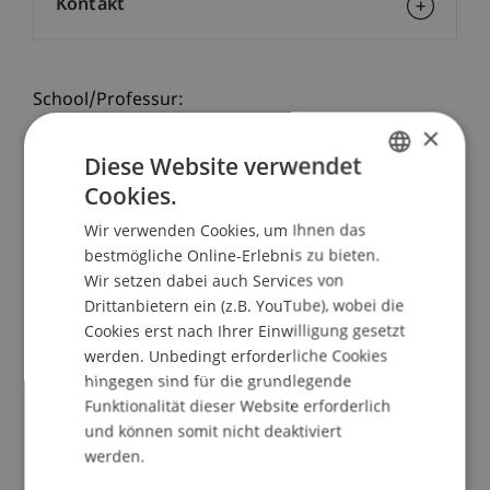
Kontakt
School/Professur:
×
Studienverwaltung Bachelorstudiengang
Architektur
Diese Website verwendet
Cookies.
GERMAN
Was ist die Identität eines Architekten? Wie
Wir verwenden Cookies, um Ihnen das
entsteht sie? Auf was bezieht sie sich?
ENGLISH
bestmögliche Online-Erlebnis zu bieten.
Wir setzen dabei auch Services von
Jede persönliche Kulturelle Identität ist komplex
Drittanbietern ein (z.B. YouTube), wobei die
und entsteht durch das Sammeln von
Cookies erst nach Ihrer Einwilligung gesetzt
Erfahrungen und Entdeckungen. Sie ist z. B.
werden. Unbedingt erforderliche Cookies
geprägt von den Büchern die wir lesen, den Orten
hingegen sind für die grundlegende
die wir lieben, den Werken die uns berühren, den
Funktionalität dieser Website erforderlich
Objekten und Werkzeugen die wir für unser Tun
und können somit nicht deaktiviert
nutzen. Sie lebt von der Art und Weise wie
werden.
jeder/jede von uns diese Materialien und