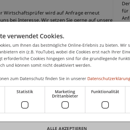
Der
für
ür Wirtschaftsprüfer wird auf Anfrage erneut
Anf
 uns bei Interesse. Wir setzen Sie gerne auf unsere
kon
e, sobald neue Durchführungstermine feststehen.
Wir
te verwendet Cookies.
Int
s richtet sich an angehende
kies, um Ihnen das bestmögliche Online-Erlebnis zu bieten. Wir 
Sie
n Liechtenstein spezifischen Inhalte zu vermitteln,
anbietern ein (z.B. YouTube), wobei die Cookies erst nach Ihrer Ein
Dur
echtensteinische Prüfung für Wirtschaftsprüfer im
 erforderliche Cookies hingegen sind für die grundlegende Funkti
1995 über die Zulassungsprüfung für
ich und können somit nicht deaktiviert werden.
 erforderlich sind. Die erforderlichen Kenntnisse
 in den folgenden Bereichen:
onen zum Datenschutz finden Sie in unserer
Datenschutzerklärung
CHF
Statistik
Marketing
Funktionalität
ht
Drittanbieter
ktiengesellschaft, GmbH, Stiftung, Anstalt und
ht
K
ALLE AKZEPTIEREN