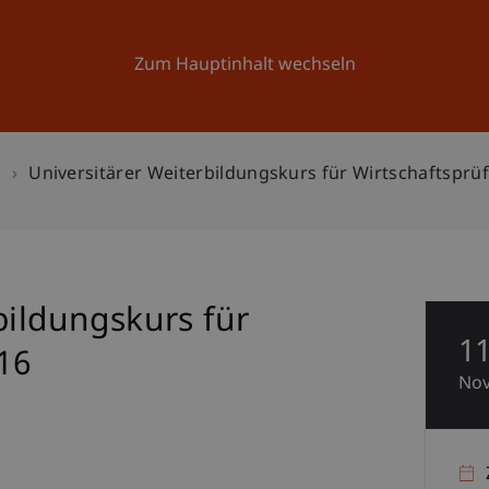
Forschung
Universität
Aktuelles
Zum Hauptinhalt wechseln
n
Universitärer Weiterbildungskurs für Wirtschaftsprü
bildungskurs für
1
16
No