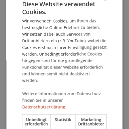
Diese Website verwendet
Cookies.
GERMAN
School/Professur:
Wir verwenden Cookies, um Ihnen das
ENGLISH
Kommunikation und Marketing
bestmögliche Online-Erlebnis zu bieten.
Wir setzen dabei auch Services von
Die Universität Liechtenstein gewährt am 12.
Drittanbietern ein (z.B. YouTube), wobei die
November zwischen 13 und 16 Uhr Einblicke.
Cookies erst nach Ihrer Einwilligung gesetzt
Studieninteressierte können an
werden. Unbedingt erforderliche Cookies
hingegen sind für die grundlegende
Schnuppervorlesungen sowie persönlichen
Funktionalität dieser Website erforderlich
Beratungen teilnehmen. Der Infotag richtet sich
und können somit nicht deaktiviert
neben Maturanten auch an Studierende und
werden.
Berufstätige mit Informationen zu den
Bachelorstudiengängen Betriebswirtschaftslehre
Weitere Informationen zum Datenschutz
sowie Architektur, den Masterprogrammen
finden Sie in unserer
Architektur, Entrepreneurship, Finance und
Datenschutzerklärung.
Information Systems sowie zwei
Doktoratsstudiengängen und vielen
Unbedingt
Statistik
Marketing
erforderlich
Drittanbieter
Weiterbildungsmöglichkeiten für Berufstätige.