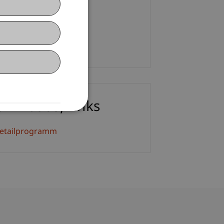
M.
+423 265 11 62
E-Mail
ownloads/Links
etailprogramm