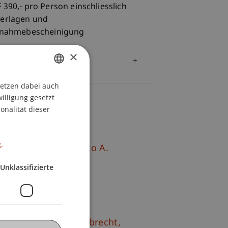
 390,- pro Person einschliesslich
erlagen und
lnahmebescheinigung
×
Zielgruppe
setzen dabei auch
GERMAN
willigung gesetzt
ENGLISH
onalität dieser
ontakt
.
v.-Prof. Dr. Francesco A.
hurr
Unklassifizierte
+423 265 11 76
E-Mail
. iur. Frédérique
Lambrecht