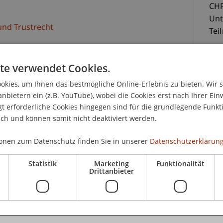
CHF
Unt
 und Trustrecht
Tei
te verwendet Cookies.
11.10.2016 durchgeführt werden. Für eine
kies, um Ihnen das bestmögliche Online-Erlebnis zu bieten. Wir 
tsprechende
Veranstaltungsseite
.
anbietern ein (z.B. YouTube), wobei die Cookies erst nach Ihrer Ein
 erforderliche Cookies hingegen sind für die grundlegende Funkti
K
ich und können somit nicht deaktiviert werden.
 Juristen, Rechtsanwältinnen und Rechtsanwälte
n wachsen ständig. Daher ist eine fundierte und
onen zum Datenschutz finden Sie in unserer
Datenschutzerklärung
der liechtensteinischen Rechtsmaterie für
Uni
ck gerade auch auf ihre forensische Tätigkeit
Sc
Statistik
Marketing
Funktionalität
Drittanbieter
 mit dem liechtensteinischen Strafprozess- und
r Wichtigkeit, eine Weiterbildung in diesen beiden
lic
zientes Vorgehen vor Gericht sicherzustellen.