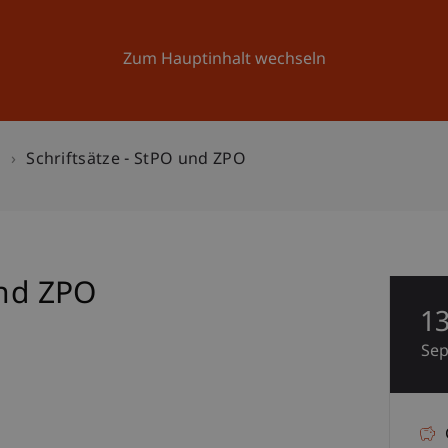
Forschung
Universität
Aktuelles
Zum Hauptinhalt wechseln
n
Schriftsätze - StPO und ZPO
und ZPO
1
Se