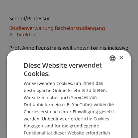
School/Professur:
Studienverwaltung Bachelorstudiengang
Architektur
Prof. Anne Feenstra is well known for his inclusive
×
architecture in Afghanistan, India and Nepal.
After he became a Laureate of the Global Award
Diese Website verwendet
for Sustainable Architecture 2012 (Paris), he set
Cookies.
GERMAN
up the Sustainable Mountain Architecture team in
Wir verwenden Cookies, um Ihnen das
ENGLISH
Nepal in 2013. This team also follows his
bestmögliche Online-Erlebnis zu bieten.
methodology to design with nature and with
Wir setzen dabei auch Services von
people. In 2015 he became Dean Architecture
Drittanbietern ein (z.B. YouTube), wobei die
CEPT University, Ahmedabad.
Cookies erst nach Ihrer Einwilligung gesetzt
werden. Unbedingt erforderliche Cookies
After completing his Masters of Architecture at
hingegen sind für die grundlegende
Funktionalität dieser Website erforderlich
Delft University in 1993 he worked for ten years in