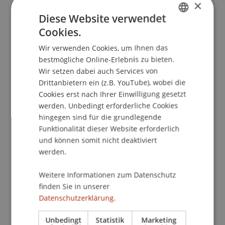
×
Diese Website verwendet
Cookies.
School/Professur:
GERMAN
Studienverwaltung Bachelorstudiengang
Wir verwenden Cookies, um Ihnen das
ENGLISH
Architektur
bestmögliche Online-Erlebnis zu bieten.
Wir setzen dabei auch Services von
Das Institut für Architektur und Raumentwicklung
Drittanbietern ein (z.B. YouTube), wobei die
lädt Sie herzlich zur Schlusspräsentationen der
Cookies erst nach Ihrer Einwilligung gesetzt
Semesterarbeiten und Thesispräsentaionen des
werden. Unbedingt erforderliche Cookies
Bachelor- und Masterstudiengangs Architektur
hingegen sind für die grundlegende
Funktionalität dieser Website erforderlich
ein.
und können somit nicht deaktiviert
werden.
Zeitplan
Mi und Do > Bachelor- und Masterstudios
Weitere Informationen zum Datenschutz
Do > Bachelorthesis
finden Sie in unserer
Fr > Masterthesis
Datenschutzerklärung.
Am Donnerstagabend nach dem Vortrag von
Unbedingt
Statistik
Marketing