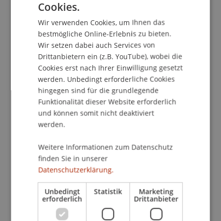
19a StGB) und Verfall (§§ 20 ff StGB) in Kraft. Die
Cookies.
GERMAN
neue Rechtslage ist insbesondere aufgrund des
Wir verwenden Cookies, um Ihnen das
ENGLISH
am 17. November 2009 ratifizierten
bestmögliche Online-Erlebnis zu bieten.
Strafrechtsübereinkommens über Korruption des
Wir setzen dabei auch Services von
Europarates und des von GRECO am 21. Oktober
Drittanbietern ein (z.B. YouTube), wobei die
2011 vorgelegten Evaluationsberichts
Cookies erst nach Ihrer Einwilligung gesetzt
erforderlich. Damit werden neue und zum Teil
werden. Unbedingt erforderliche Cookies
sehr weitreichende Möglichkeiten des Zugriffs
hingegen sind für die grundlegende
auf Vermögenswerte des Täters, unter
Funktionalität dieser Website erforderlich
und können somit nicht deaktiviert
Umständen aber auch Dritter eröffnet. Als
werden.
Beispiel kann dabei die nach der neuen
Rechtslage vorgesehene Möglichkeit genannt
Weitere Informationen zum Datenschutz
werden, ein von einem Geldwäscher bei der
finden Sie in unserer
Tatbegehung benutztes Fahrzeug zu konfiszieren.
Datenschutzerklärung.
Den Neuregelungen liegt die österreichische
Unbedingt
Statistik
Marketing
erforderlich
Drittanbieter
Rechtslage als Vorbild zugrunde, wobei aber beim
Verfall Änderungen gegenüber diesem - in