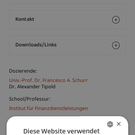
Kontakt
Downloads/Links
Dozierende:
Univ.-Prof. Dr. Francesco A. Schurr
Dr. Alexander Tipold
School/Professur:
Institut für Finanzdienstleistungen
Mit 1.6.2016 treten in Liechtenstein die
×
geänderten Bestimmungen über Konfiskation (§
Diese Website verwendet