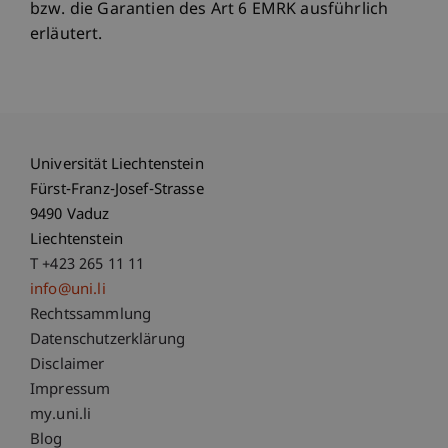
bzw. die Garantien des Art 6 EMRK ausführlich
erläutert.
Universität Liechtenstein
Fürst-Franz-Josef-Strasse
9490 Vaduz
Liechtenstein
T +423 265 11 11
info@uni.li
Fußzeile Rechtliche Hinweise
Rechtssammlung
Datenschutzerklärung
Disclaimer
Impressum
Fußzeile Subdomain-Verzeichnis
my.uni.li
Blog