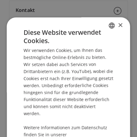
Kontakt
×
Diese Website verwendet
School/Professur:
Cookies.
GERMAN
Institut für Finanzdienstleistungen
Wir verwenden Cookies, um Ihnen das
ENGLISH
bestmögliche Online-Erlebnis zu bieten.
Ab September 2016 startet zum vierten Mal unser
Wir setzen dabei auch Services von
berufsbegleitender praxisorientierter
Drittanbietern ein (z.B. YouTube), wobei die
Studiengang Executive Master of Laws (LL.M.) in
Cookies erst nach Ihrer Einwilligung gesetzt
International Taxation.
werden. Unbedingt erforderliche Cookies
hingegen sind für die grundlegende
Erfahren Sie Näheres über den 4-Länder-Ansatz:
Funktionalität dieser Website erforderlich
FL, AT, CH, DE und weitere Inhalte, den
und können somit nicht deaktiviert
Studienplan und das Lehrkonzept.
werden.
Weitere Informationen zum Datenschutz
> Nationales und Internationales Steuerrecht
finden Sie in unserer
> Internationale Steuerkooperation: DBA, TIEA,