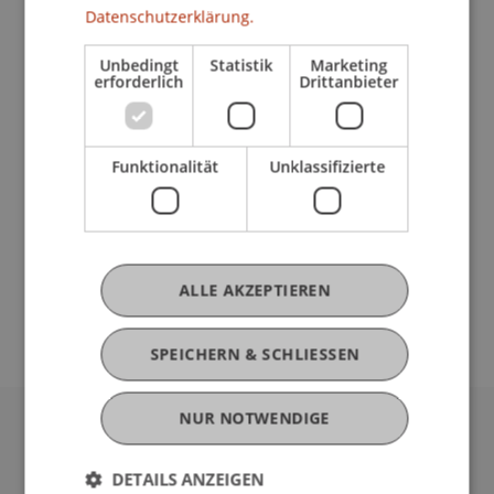
Datenschutzerklärung.
StA, AIA, BEPS
> Internationale Steuerplanung: Unternehmen,
Unbedingt
Statistik
Marketing
Vermögensstrukturen, Lebensversicherungen,
erforderlich
Drittanbieter
Finanzinstrumente
> Grenzüberschreitende Fallstudien
> International Private Wealth Management
Funktionalität
Unklassifizierte
Workshop: Grenzüberschreitende
Strukturierung, Sicherung und Nachfolge von
Vermögen
Ergänzend: Steuerrecht von EU, LU, HK, SG, UK,
ALLE AKZEPTIEREN
USA
SPEICHERN & SCHLIESSEN
NUR NOTWENDIGE
Universität Liechtenstein
Fürst-Franz-Josef-Strasse
DETAILS ANZEIGEN